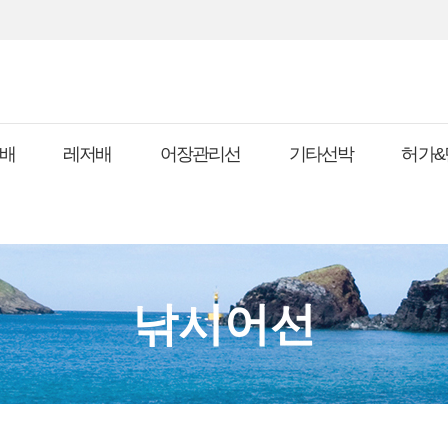
배
레저배
어장관리선
기타선박
허가&
낚시어선