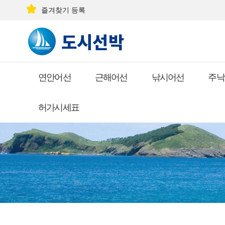
즐겨찾기 등록
연안어선
근해어선
낚시어선
주낙
허가시세표