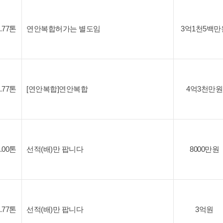
9.77톤
연안복합허가는 별도임
3억1천5백만
9.77톤
[연안복합]연안복합
4억3천만원
3.00톤
선적(배)만 팝니다
8000만원
9.77톤
선적(배)만 팝니다
3억원