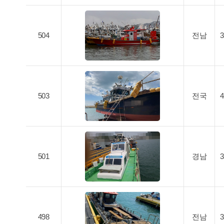
504
전남
503
전국
501
경남
498
전남