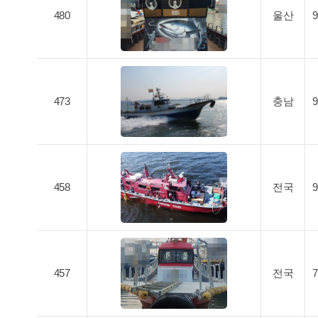
480
울산
473
충남
458
전국
457
전국