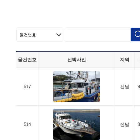
물건번호
선박사진
지역
517
전남
514
전남