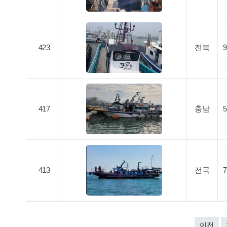
423
전북
417
충남
413
전국
이전