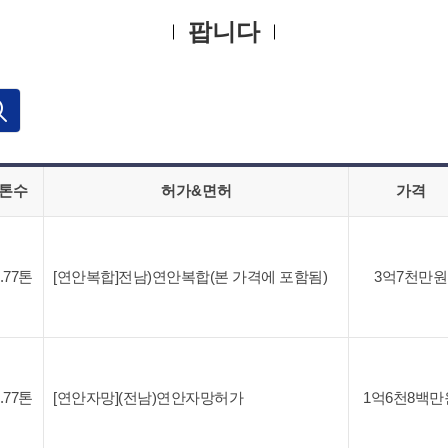
팝니다
톤수
허가&면허
가격
9.77톤
[연안복합]전남)연안복합(본 가격에 포함됨)
3억7천만원
9.77톤
[연안자망](전남)연안자망허가
1억6천8백만