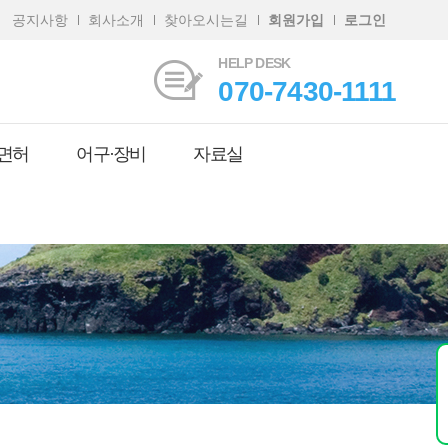
공지사항
회사소개
찾아오시는길
회원가입
로그인
HELP DESK
070-7430-1111
면허
어구·장비
자료실