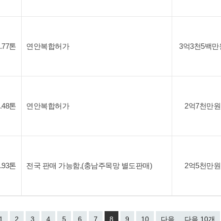
9.77톤
연안복합허가
3억3천5백만
5.48톤
연안복합허가
2억7천만원
7.93톤
전국 판매 가능함,(충남주목망 별도판매)
2억5천만원
1
2
3
4
5
6
7
8
9
10
다음
다음 10개