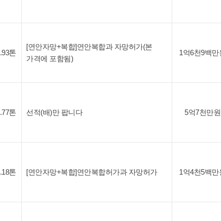
[연안자망+복합]연안복합과 자망허가(본
7.93톤
1억6천9백만
가격에 포함됨)
9.77톤
선적(배)만 팝니다
5억7천만원
4.18톤
[연안자망+복합]연안복합허가과 자망허가
1억4천5백만