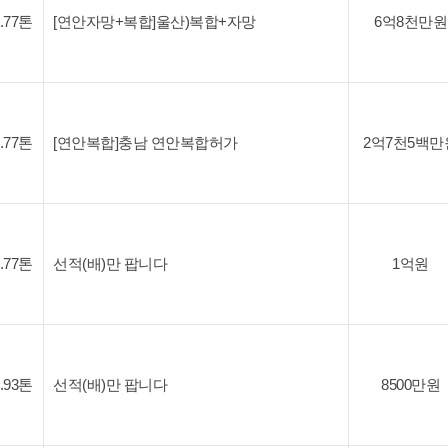
9.77톤
[연안자망+복합]울산)복합+자망
6억8천만원
9.77톤
[연안복합]충남 연안복합허가
2억7천5백만
9.77톤
선적(배)만 팝니다
1억원
7.93톤
선적(배)만 팝니다
8500만원