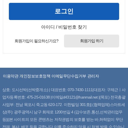
로그인
아이디 / 비밀번호 찾기
회원가입이 필요하신가요?
회원가입 하기
이용약관
개인정보보호정책
이메일무단수집거부
관리자
상호: 도시선박(선박중개소) | 대표번호: 070-7430-1111|대표자: 구제근ㅣ사
업자등록번호: 475-25-01638 |이메일d43121@hanmail.net |(목포) 전국총괄
사업부: 전남 목포시 죽교동 620-172. 이한빌딩 301호|| (협력업체)스마트세
상(주): 광주광역시 남구 회재로 1200번길 4 (감수보존,통선,선박관리업무
등)||본 사이트의 모든 콘텐츠는 저작권법의 보호를 받는 바,허락없이 무단
전재, 복사, 배포 등을 금합니다.이를 준수하지 않을 시 처벌 받을 수 있습니