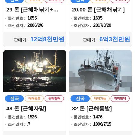
29 톤 [근해채낚기+자망+통발]
20.00 톤 [근해채낚기]
1655
1635
물건번호 :
물건번호 :
2006/2/6
2017/3/20
조선일자 :
조선일자 :
12억8천만원
6억3천만원
판매가:
판매가:
전국
전국
매매완료
위탁판매
매매가능
위탁판매
48 톤 [근해자망]
32 톤 [근해통발]
1526
1476
물건번호 :
물건번호 :
//
1996/7/15
조선일자 :
조선일자 :