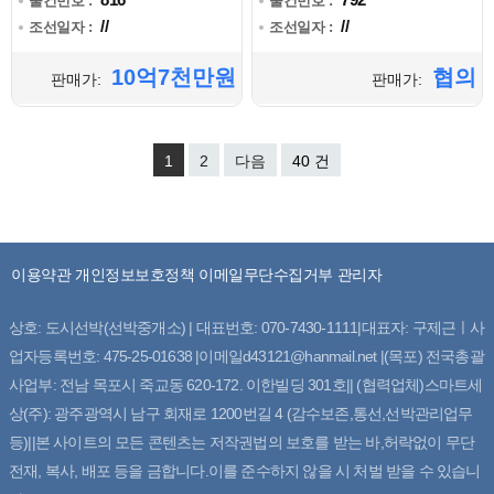
물건번호 :
물건번호 :
//
//
조선일자 :
조선일자 :
10억7천만원
협의
판매가:
판매가:
1
2
다음
40 건
이용약관
개인정보보호정책
이메일무단수집거부
관리자
상호: 도시선박(선박중개소) | 대표번호: 070-7430-1111|대표자: 구제근ㅣ사
업자등록번호: 475-25-01638 |이메일d43121@hanmail.net |(목포) 전국총괄
사업부: 전남 목포시 죽교동 620-172. 이한빌딩 301호|| (협력업체)스마트세
상(주): 광주광역시 남구 회재로 1200번길 4 (감수보존,통선,선박관리업무
등)||본 사이트의 모든 콘텐츠는 저작권법의 보호를 받는 바,허락없이 무단
전재, 복사, 배포 등을 금합니다.이를 준수하지 않을 시 처벌 받을 수 있습니