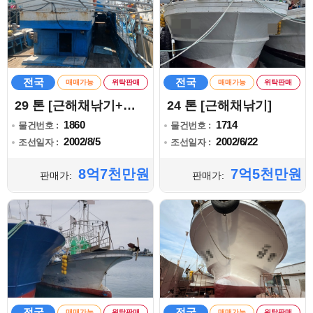
전국
전국
매매가능
위탁판매
매매가능
위탁판매
29 톤 [근해채낚기+자망]
24 톤 [근해채낚기]
1860
1714
물건번호 :
물건번호 :
2002/8/5
2002/6/22
조선일자 :
조선일자 :
8억7천만원
7억5천만원
판매가:
판매가:
전국
전국
매매가능
위탁판매
매매가능
위탁판매