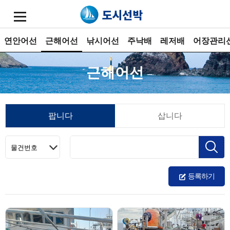
연안어선
근해어선
낚시어선
주낙배
레저배
어장관리
근해어선
팝니다
삽니다
등록하기