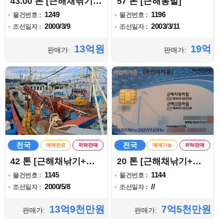
43.00 톤 [근해채낚기+자망+통발]
57 톤 [근해통발]
1249
1196
물건번호 :
물건번호 :
2000/3/9
2003/3/11
조선일자 :
조선일자 :
13억원
19억
판매가:
판매가:
전국
전국
매매완료
위탁판매
매매가능
위탁판매
42 톤 [근해채낚기+자망+통발]
20 톤 [근해채낚기+자망]
1145
1144
물건번호 :
물건번호 :
2000/5/8
//
조선일자 :
조선일자 :
13억9천만원
7억5천만원
판매가:
판매가: