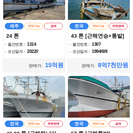
제주
전국
매매가능
급매
매매가능
위탁판매
24 톤
43 톤 [근해연승+통발]
1314
1307
물건번호 :
물건번호 :
2022//
1994/6/8
조선일자 :
조선일자 :
15억원
8억7천만원
판매가:
판매가:
전국
전국
매매가능
위탁판매
매매가능
급매