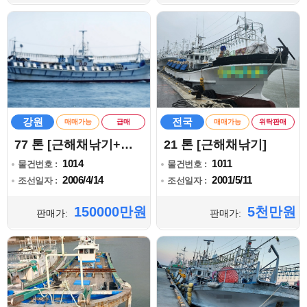
강원
전국
매매가능
급매
매매가능
위탁판매
77 톤 [근해채낚기+자망]
21 톤 [근해채낚기]
1014
1011
물건번호 :
물건번호 :
2006/4/14
2001/5/11
조선일자 :
조선일자 :
150000만원
5천만원
판매가:
판매가: