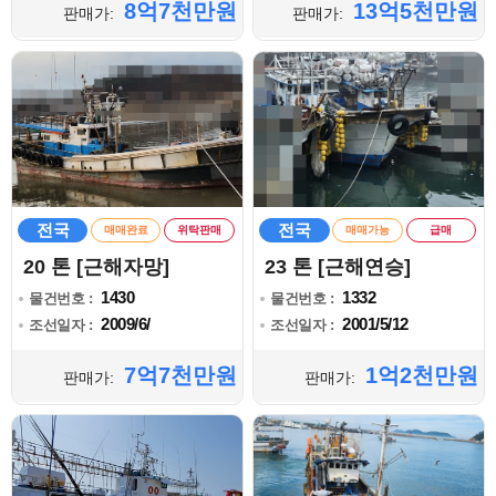
8억7천만원
13억5천만원
판매가:
판매가:
전국
전국
매매완료
위탁판매
매매가능
급매
20 톤 [근해자망]
23 톤 [근해연승]
1430
1332
물건번호 :
물건번호 :
2009/6/
2001/5/12
조선일자 :
조선일자 :
7억7천만원
1억2천만원
판매가:
판매가: