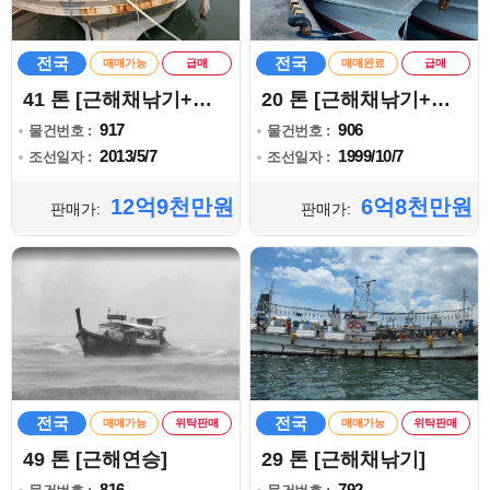
전국
전국
매매가능
급매
매매완료
급매
41 톤 [근해채낚기+자망]
20 톤 [근해채낚기+자망]
917
906
물건번호 :
물건번호 :
2013/5/7
1999/10/7
조선일자 :
조선일자 :
12억9천만원
6억8천만원
판매가:
판매가:
전국
전국
매매가능
위탁판매
매매가능
위탁판매
49 톤 [근해연승]
29 톤 [근해채낚기]
816
792