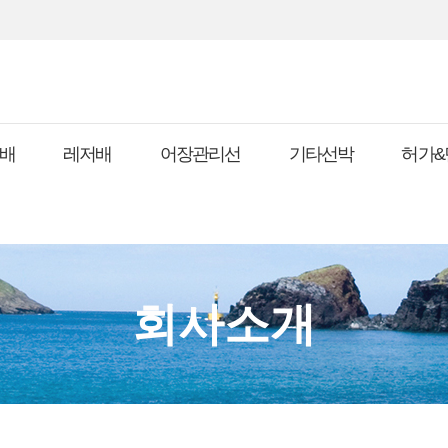
배
레저배
어장관리선
기타선박
허가&
회사소개