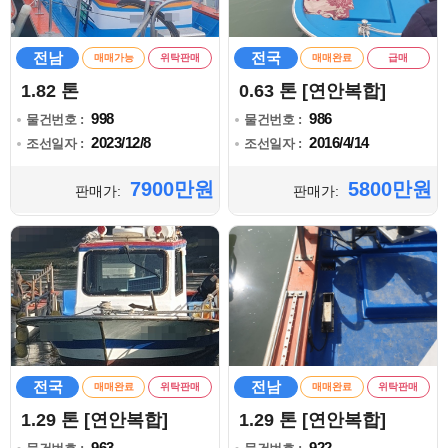
전남
전국
매매가능
위탁판매
매매완료
급매
1.82 톤
0.63 톤 [연안복합]
998
986
물건번호 :
물건번호 :
2023/12/8
2016/4/14
조선일자 :
조선일자 :
7900만원
5800만원
판매가:
판매가:
전국
전남
매매완료
위탁판매
매매완료
위탁판매
1.29 톤 [연안복합]
1.29 톤 [연안복합]
963
922