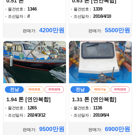
0.51 톤
0.63 톤 [연안복합]
1346
1339
물건번호 :
물건번호 :
//
2016/4/10
조선일자 :
조선일자 :
4200만원
5500만원
판매가:
판매가:
전남
전남
매매완료
위탁판매
매매가능
위탁판매
1.94 톤 [연안복합]
1.31 톤 [연안복합]
1265
1136
물건번호 :
물건번호 :
2024/3/12
2010/6/4
조선일자 :
조선일자 :
9500만원
6900만원
판매가:
판매가: