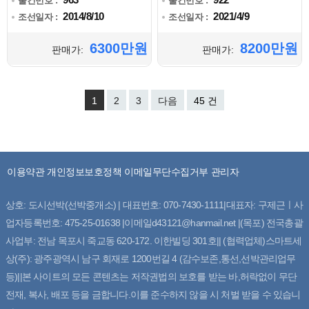
물건번호 :
물건번호 :
2014/8/10
2021/4/9
조선일자 :
조선일자 :
6300만원
8200만원
판매가:
판매가:
1
2
3
다음
45 건
이용약관
개인정보보호정책
이메일무단수집거부
관리자
상호: 도시선박(선박중개소) | 대표번호: 070-7430-1111|대표자: 구제근ㅣ사
업자등록번호: 475-25-01638 |이메일d43121@hanmail.net |(목포) 전국총괄
사업부: 전남 목포시 죽교동 620-172. 이한빌딩 301호|| (협력업체)스마트세
상(주): 광주광역시 남구 회재로 1200번길 4 (감수보존,통선,선박관리업무
등)||본 사이트의 모든 콘텐츠는 저작권법의 보호를 받는 바,허락없이 무단
전재, 복사, 배포 등을 금합니다.이를 준수하지 않을 시 처벌 받을 수 있습니