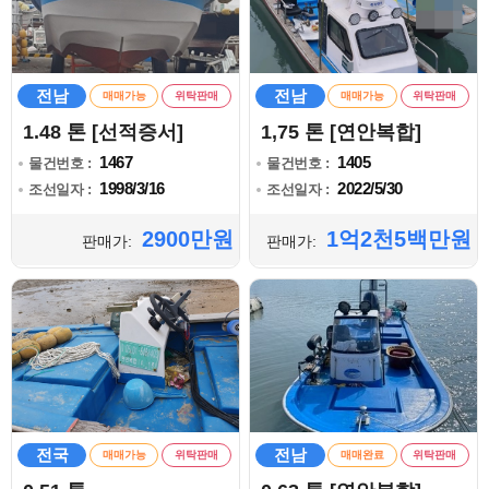
전남
전남
매매가능
위탁판매
매매가능
위탁판매
1.48 톤 [선적증서]
1,75 톤 [연안복합]
1467
1405
물건번호 :
물건번호 :
1998/3/16
2022/5/30
조선일자 :
조선일자 :
2900만원
1억2천5백만원
판매가:
판매가:
전국
전남
매매가능
위탁판매
매매완료
위탁판매