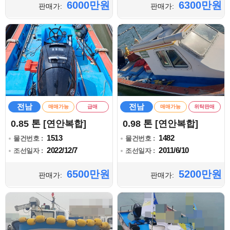
6000만원
6300만원
판매가:
판매가:
전남
전남
매매가능
급매
매매가능
위탁판매
0.85 톤 [연안복합]
0.98 톤 [연안복합]
1513
1482
물건번호 :
물건번호 :
2022/12/7
2011/6/10
조선일자 :
조선일자 :
6500만원
5200만원
판매가:
판매가: