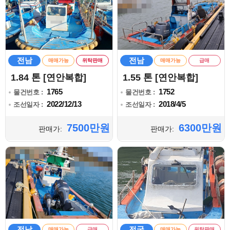
전남
전남
매매가능
위탁판매
매매가능
급매
1.84 톤 [연안복합]
1.55 톤 [연안복합]
1765
1752
물건번호 :
물건번호 :
2022/12/13
2018/4/5
조선일자 :
조선일자 :
7500만원
6300만원
판매가:
판매가:
전남
전국
매매가능
급매
매매가능
위탁판매