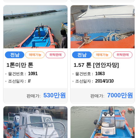
전남
전남
매매가능
위탁판매
매매가능
위탁판매
1톤미만 톤
1.57 톤 [연안자망]
1091
1063
물건번호 :
물건번호 :
//
2014/1/10
조선일자 :
조선일자 :
530만원
7000만원
판매가:
판매가: