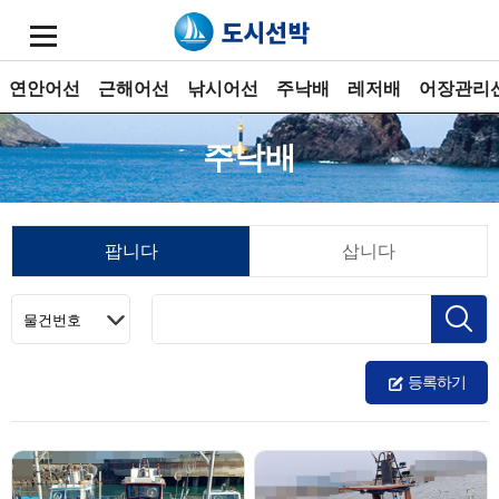
연안어선
근해어선
낚시어선
주낙배
레저배
어장관리
주낙배
팝니다
삽니다
등록하기