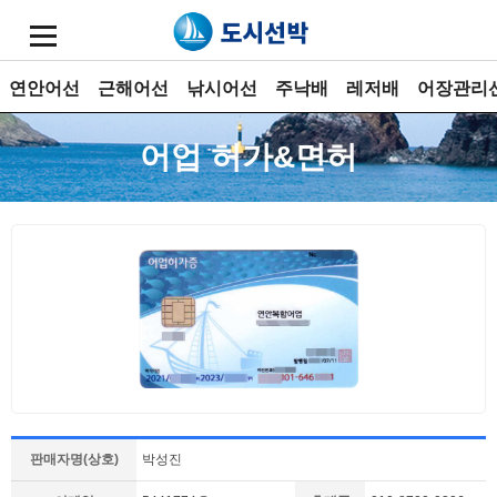
연안어선
근해어선
낚시어선
주낙배
레저배
어장관리
어업 허가&면허
판매자명(상호)
박성진