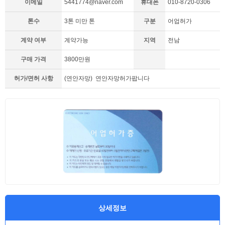
이메일
5441774@naver.com
휴대폰
010-8720-0306
톤수
3톤 미만 톤
구분
어업허가
계약 여부
계약가능
지역
전남
구매 가격
3800만원
허가/면허 사항
(연안자망) 연안자망허가팝니다
상세정보