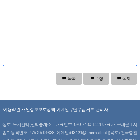
목록
수정
삭제
이용약관
개인정보보호정책
이메일무단수집거부
관리자
상호: 도시선박(선박중개소) | 대표번호: 070-7430-1111|대표자: 구제근ㅣ사
업자등록번호: 475-25-01638 |이메일d43121@hanmail.net |(목포) 전국총괄