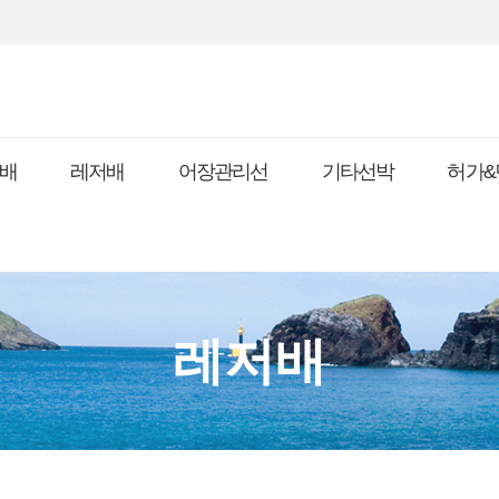
배
레저배
어장관리선
기타선박
허가&
레저배