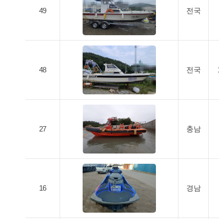
49
전국
48
전국
27
충남
16
경남