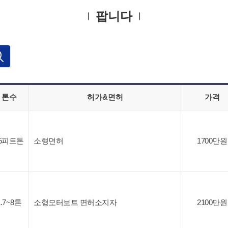
팝니다
톤수
허가&면허
가격
5피트톤
소형면허
1700만원
1.7~8톤
소형모터보트 면허소지자
2100만원