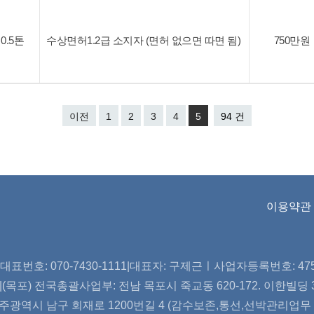
0.5톤
수상면허1.2급 소지자 (면허 없으면 따면 됨)
750만원
이전
1
2
3
4
5
94 건
이용약관
표번호: 070-7430-1111|대표자: 구제근ㅣ사업자등록번호: 475-2
et |(목포) 전국총괄사업부: 전남 목포시 죽교동 620-172. 이한빌딩 3
주광역시 남구 회재로 1200번길 4 (감수보존,통선,선박관리업무 등