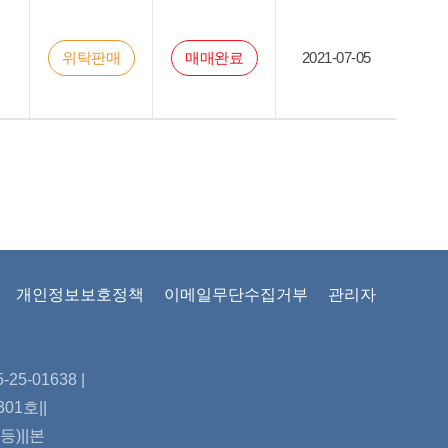
위탁판매
매매완료
2021-07-05
개인정보보호정책
이메일무단수집거부
관리자
5-01638 |
01호||
)||본