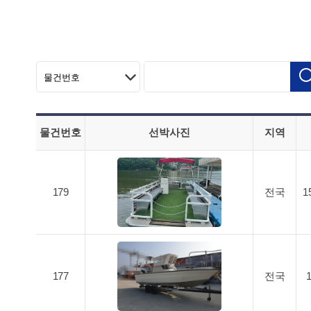
물건번호
선박사진
지역
179
전국
1
177
전국