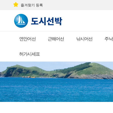
즐겨찾기 등록
연안어선
근해어선
낚시어선
주낙
허가시세표