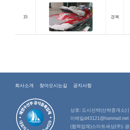
15
경북
회사소개
찾아오시는길
공지사항
상호: 도시선박(선박중개소) | 대
이메일d43121@hanmail.n
(협력업체)스마트세상(주): 광