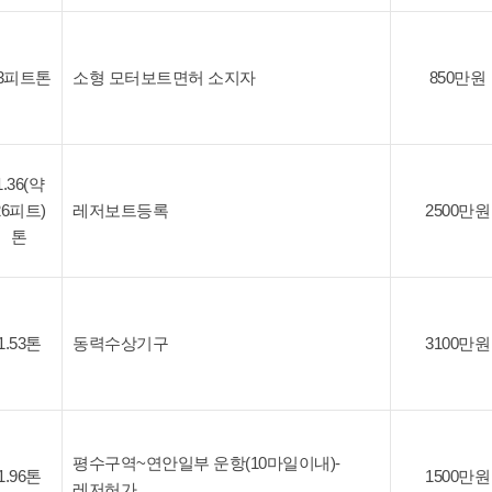
3피트톤
소형 모터보트면허 소지자
850만원
1.36(약
26피트)
레저보트등록
2500만원
톤
1.53톤
동력수상기구
3100만원
평수구역~연안일부 운항(10마일이내)-
1.96톤
1500만원
레저허가