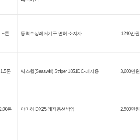
--톤
동력수상레저기구 면허 소지자
1240만원
1.5톤
씨스윌(Seaswirl) Striper 1851DC-레저용
3,600만원
2.00톤
야마하 DX25,레저용선박임
2,900만원