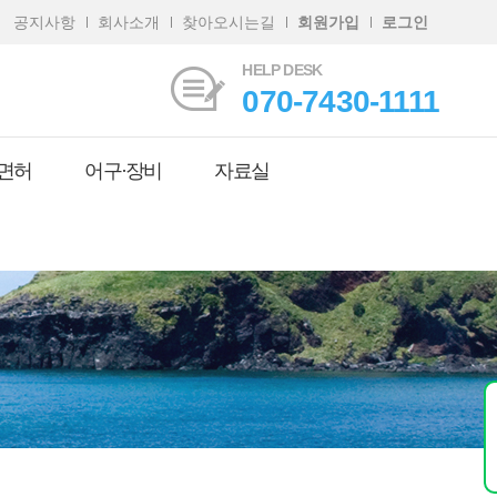
공지사항
회사소개
찾아오시는길
회원가입
로그인
HELP DESK
070-7430-1111
면허
어구·장비
자료실