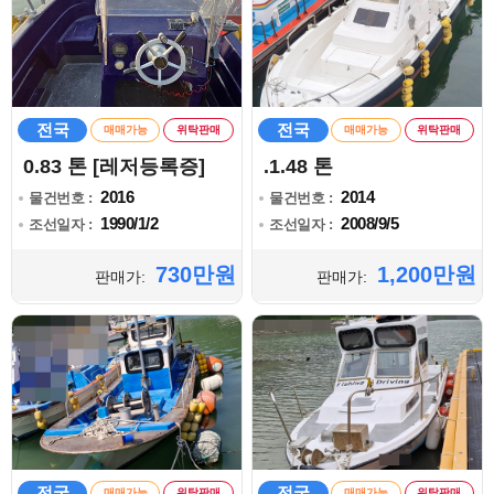
전국
전국
매매가능
위탁판매
매매가능
위탁판매
0.83 톤 [레저등록증]
.1.48 톤
2016
2014
물건번호 :
물건번호 :
1990/1/2
2008/9/5
조선일자 :
조선일자 :
730만원
1,200만원
판매가:
판매가:
전국
전국
매매가능
위탁판매
매매가능
위탁판매