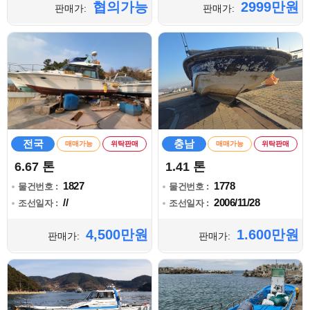
협의가능
2999만원
판매가:
판매가:
전국
충남
매매가능
위탁판매
매매가능
위탁판매
6.67 톤
1.41 톤
1827
1778
물건번호 :
물건번호 :
//
2006/11/28
조선일자 :
조선일자 :
4,500만원
1.600만원
판매가:
판매가: