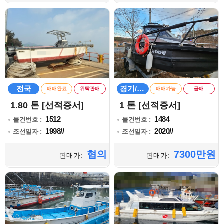
전국
경기/인천
매매완료
위탁판매
매매가능
급매
1.80 톤 [선적증서]
1 톤 [선적증서]
1512
1484
물건번호 :
물건번호 :
1998//
2020//
조선일자 :
조선일자 :
협의
7300만원
판매가:
판매가: