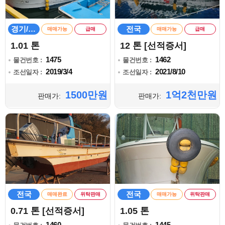
경기/인천
전국
매매가능
급매
매매가능
급매
1.01 톤
12 톤 [선적증서]
1475
1462
물건번호 :
물건번호 :
2019/3/4
2021/8/10
조선일자 :
조선일자 :
1500만원
1억2천만원
판매가:
판매가:
전국
전국
매매완료
위탁판매
매매가능
위탁판매
0.71 톤 [선적증서]
1.05 톤
1460
1445