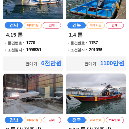
경남
경북
매매가능
급매
매매가능
급매
4.15 톤
1.4 톤
1770
1757
물건번호 :
물건번호 :
1999/3/1
2010/5/
조선일자 :
조선일자 :
6천만원
1100만원
판매가:
판매가:
경남
전국
매매가능
급매
매매완료
위탁판매