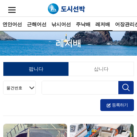
연안어선
근해어선
낚시어선
주낙배
레저배
어장관리
레저배
팝니다
삽니다
등록하기