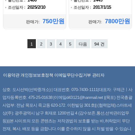
물건번호 :
물건번호 :
2025/2/10
2017/1/15
조선일자 :
조선일자 :
750만원
7800만원
판매가:
판매가:
1
2
3
4
5
다음
94 건
이용약관
개인정보보호정책
이메일무단수집거부
관리자
상호: 도시선박(선박중개소) | 대표번호: 070-7430-1111|대표자: 구제근ㅣ사
업자등록번호: 475-25-01638 |이메일d43121@hanmail.net |(목포) 전국총괄
사업부: 전남 목포시 죽교동 620-172. 이한빌딩 301호|| (협력업체)스마트세
상(주): 광주광역시 남구 회재로 1200번길 4 (감수보존,통선,선박관리업무
등)||본 사이트의 모든 콘텐츠는 저작권법의 보호를 받는 바,허락없이 무단
전재, 복사, 배포 등을 금합니다.이를 준수하지 않을 시 처벌 받을 수 있습니